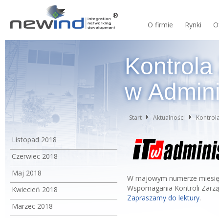
O firmie
Rynki
O
Kontrola
w Admini
Start
Aktualności
Kontrola
Listopad 2018
Czerwiec 2018
Maj 2018
W majowym numerze miesięczn
Wspomagania Kontroli Zarzą
Kwiecień 2018
Zapraszamy do lektury
.
Marzec 2018