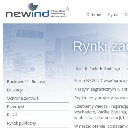
O firmie
Rynki
O
Rynki za
Start
Rynki
Rynki zagranic
Firma NEWIND współpracuje 
Bankowość i finanse
Naszym zagranicznym Klient
Edukacja
Realizujemy projekty zarówn
Ochrona zdrowia
Czerpiemy wiedzę i inspira
Przemysł
Wschodem, Wielką Brytania, 
Retail
w obszarach komunikacji, be
Rynek publiczny
W naszej ofercie posiadamy p