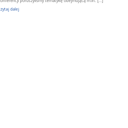
konferencji poruszyliśmy tematykę obejmującą m.in.: […]
czytaj dalej