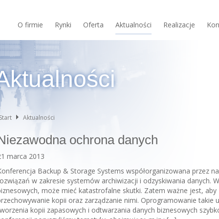
O firmie
Rynki
Oferta
Aktualności
Realizacje
Kon
Aktualności
Start
Aktualności
Niezawodna ochrona danych
21 marca 2013
Konferencja Backup & Storage Systems współorganizowana przez nasz
rozwiązań w zakresie systemów archiwizacji i odzyskiwania danych. W
biznesowych, może mieć katastrofalne skutki. Zatem ważne jest, aby
przechowywanie kopii oraz zarządzanie nimi. Oprogramowanie takie
tworzenia kopii zapasowych i odtwarzania danych biznesowych szybko