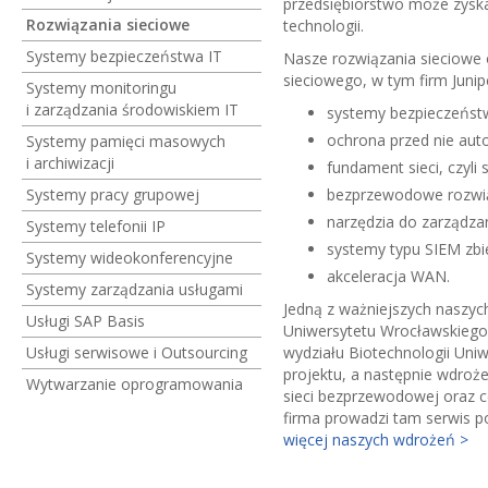
przedsiębiorstwo może zyska
Rozwiązania sieciowe
technologii.
Systemy bezpieczeństwa IT
Nasze rozwiązania sieciowe
sieciowego, w tym firm Junip
Systemy monitoringu
i zarządzania środowiskiem IT
systemy bezpieczeńs
ochrona przed nie au
Systemy pamięci masowych
i archiwizacji
fundament sieci, czyli
Systemy pracy grupowej
bezprzewodowe rozwiąz
narzędzia do zarządzan
Systemy telefonii IP
systemy typu SIEM zbie
Systemy wideokonferencyjne
akceleracja WAN.
Systemy zarządzania usługami
Jedną z ważniejszych naszyc
Usługi SAP Basis
Uniwersytetu Wrocławskiego
Usługi serwisowe i Outsourcing
wydziału Biotechnologii Uni
projektu, a następnie wdroż
Wytwarzanie oprogramowania
sieci bezprzewodowej oraz c
firma prowadzi tam serwis p
więcej naszych wdrożeń >