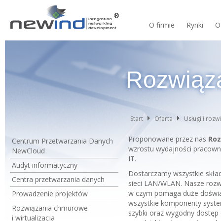
O firmie
Rynki
O
Rozwiąza
Start
Oferta
Usługi i rozw
Proponowane przez nas
Roz
Centrum Przetwarzania Danych
wzrostu wydajności pracowni
NewCloud
IT.
Audyt informatyczny
Dostarczamy wszystkie skład
Centra przetwarzania danych
sieci LAN/WLAN. Nasze roz
w czym pomaga duże doświadc
Prowadzenie projektów
wszystkie komponenty syste
Rozwiązania chmurowe
szybki oraz wygodny dostęp d
i wirtualizacja