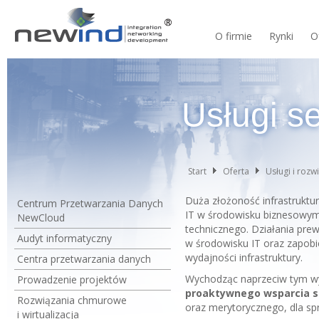
O firmie
Rynki
O
Usługi s
Start
Oferta
Usługi i rozw
Duża złożoność infrastruktu
Centrum Przetwarzania Danych
IT w środowisku biznesowym
NewCloud
technicznego. Działania pre
Audyt informatyczny
w środowisku IT oraz zapobi
wydajności infrastruktury.
Centra przetwarzania danych
Wychodząc naprzeciw tym wy
Prowadzenie projektów
proaktywnego wsparcia 
Rozwiązania chmurowe
oraz merytorycznego, dla sp
i wirtualizacja