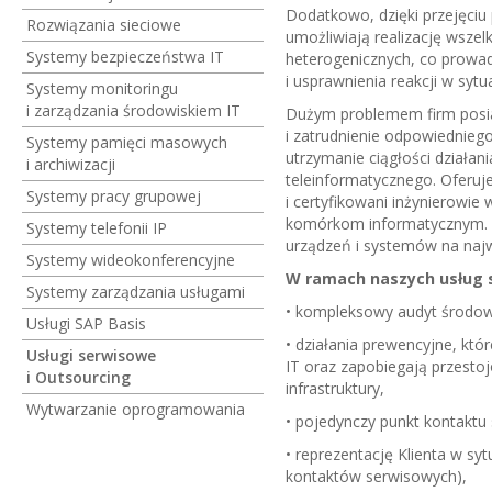
Dodatkowo, dzięki przejęciu
Rozwiązania sieciowe
umożliwiają realizację wsze
Systemy bezpieczeństwa IT
heterogenicznych, co prowad
i usprawnienia reakcji w syt
Systemy monitoringu
i zarządzania środowiskiem IT
Dużym problemem firm posiad
i zatrudnienie odpowiednieg
Systemy pamięci masowych
utrzymanie ciągłości działan
i archiwizacji
teleinformatycznego. Oferu
Systemy pracy grupowej
i certyfikowani inżynierowi
komórkom informatycznym. P
Systemy telefonii IP
urządzeń i systemów na na
Systemy wideokonferencyjne
W ramach naszych usług 
Systemy zarządzania usługami
• kompleksowy audyt środow
Usługi SAP Basis
• działania prewencyjne, któ
Usługi serwisowe
IT oraz zapobiegają przestoj
i Outsourcing
infrastruktury,
Wytwarzanie oprogramowania
• pojedynczy punkt kontaktu
• reprezentację Klienta w s
kontaktów serwisowych),